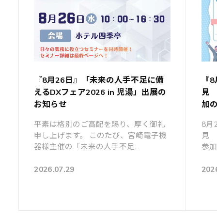
『8月26日』「未来の人手不足に備
『8
えるDXフェア2026 in 児湯」出展の
見 
お知らせ
加
平素は格別のご高配を賜り、厚く御礼
8月
申し上げます。 このたび、宮崎電子機
見 
器様主催の「未来の人手不足...
参加
2026.07.29
202