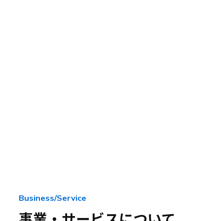
About
Business/Service
私たちについて
事業・サービスについて