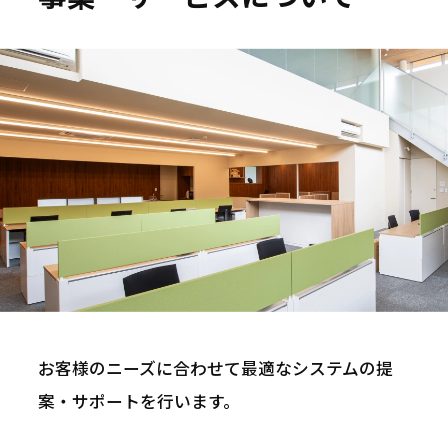
私たちは、情報技術の力で福祉の未来を支え、
地域社会の持続的な発展に貢献します。
お客様のニーズに合わせて最適なシステムの提
社員一人ひとりの幸せと成長を尊重し、変化を
案・サポートを行います。
恐れず、あらゆる挑戦に果敢に取り組みます。