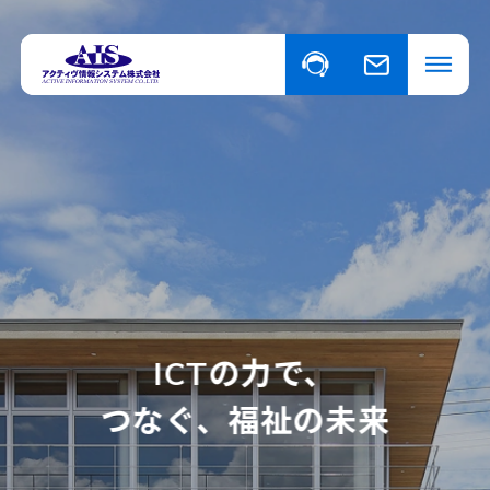
私たちについて
事業・サービスについて
事業・サービスについて一覧
福祉向けソフトウェア
取り扱い商品
コンピュータ・OA機器販売
外国人の人材紹介
ICTの力で、
ニュース
つなぐ、福祉の未来
イベント