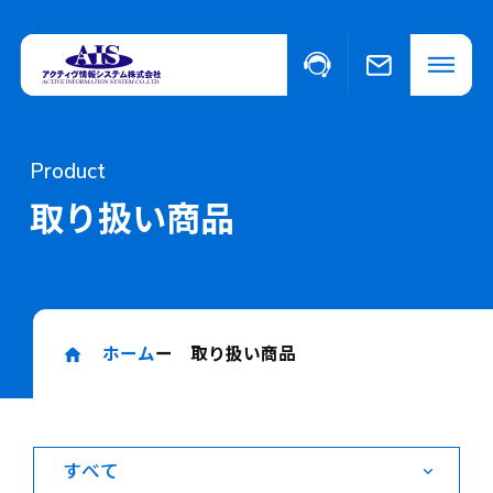
私たちについて
Product
取り扱い商品
事業・サービスについて
事業・サービスについて一覧
福祉向けソフトウェア
取り扱い商品
コンピュータ・OA機器販売
外国人の人材紹介
ホーム
ー 取り扱い商品
ニュース
カ
イベント
テ