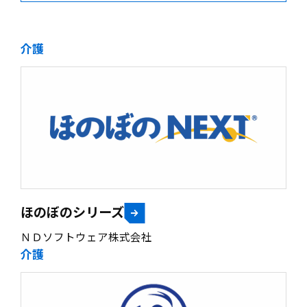
ゴ
リ
ー
採用情報
を
介護
選
択
お客様サポート
お問い合わせ
ほのぼのシリーズ
お電話でのお問い合わせ
ＮＤソフトウェア株式会社
平日 9:15~17:45
介護
0985-29-5376