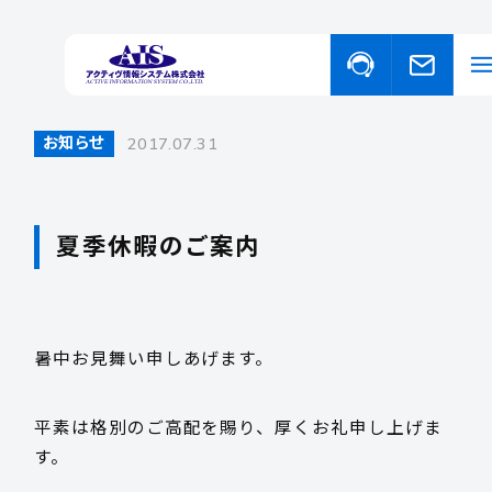
お知らせ
2017.07.31
私たちについて
事業・サービスについて
夏季休暇のご案内
事業・サービスについて一覧
福祉向けソフトウェア
取り扱い商品
コンピュータ・OA機器販売
外国人の人材紹介
暑中お見舞い申しあげます。
ニュース
平素は格別のご高配を賜り、厚くお礼申し上げま
す。
イベント