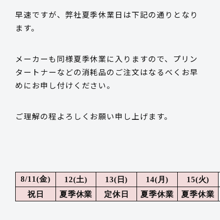
早速ですが、弊社夏季休業日は下記の通りとなり
採用情報
ます。
メーカーも同様夏季休業に入りますので、プリン
タートナーなどの消耗品のご注文はなるべくお早
お客様サポート
めにお申し付けください。
ご理解の程よろしくお願い申し上げます。
お問い合わせ
お電話でのお問い合わせ
平日 9:15~17:45
土
日
月
火
8/11(金
)
12(
)
13(
)
14(
)
15(
)
祝日
夏季休業
定休日
夏季休業
夏季休業
0985-29-5376