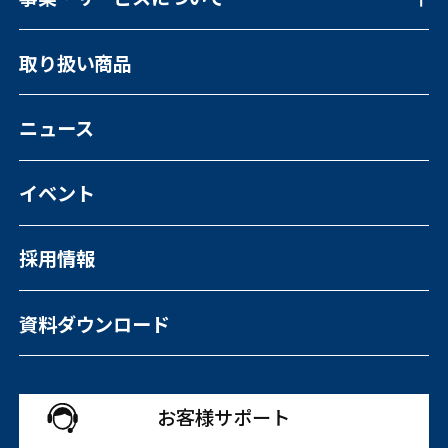
事業・サービスについて一覧
取り扱い商品
福祉向けソフトウェア
コンピュータ・OA機器販売
外国人の人材紹介
ニュース
イベント
採用情報
資料ダウンロード
お客様サポート