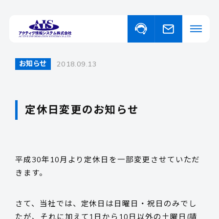
お知らせ
2018.09.13
私たちについて
事業・サービスについて
定休日変更のお知らせ
事業・サービスについて一覧
福祉向けソフトウェア
取り扱い商品
コンピュータ・OA機器販売
外国人の人材紹介
平成30年10月より定休日を一部変更させていただ
ニュース
きます。
さて、当社では、定休日は日曜日・祝日のみでし
イベント
たが、それに加えて1日から10日以外の土曜日(請