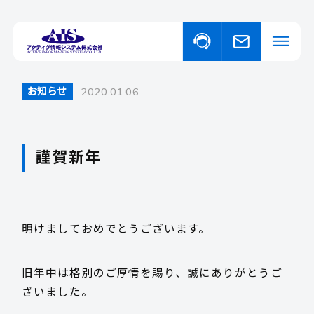
お知らせ
2020.01.06
私たちについて
事業・サービスについて
謹賀新年
事業・サービスについて一覧
福祉向けソフトウェア
取り扱い商品
コンピュータ・OA機器販売
外国人の人材紹介
明けましておめでとうございます。
ニュース
旧年中は格別のご厚情を賜り、誠にありがとうご
ざいました。
イベント