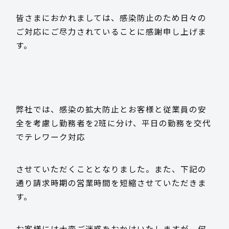
皆さまにおかれましては、感染防止のため日々の
採用情報
ご対応にご尽力されていることに感謝申し上げま
す。
お客様サポート
弊社では、感染の拡大防止とお客様と従業員の安
全を考慮し勤務者を2班に分け、平日の勤務を交代
お問い合わせ
でテレワーク対応
お電話でのお問い合わせ
させていただくこととなりました。また、下記の
平日 9:15~17:45
通り請求時期の営業時間を短縮させていただきま
す。
0985-29-5376