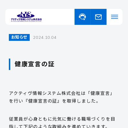
お知らせ
2024.10.04
私たちについて
事業・サービスについて
健康宣言の証
事業・サービスについて一覧
福祉向けソフトウェア
取り扱い商品
コンピュータ・OA機器販売
外国人の人材紹介
アクティヴ情報システム株式会社は「健康宣言」
ニュース
を行い『健康宣言の証』を取得しました。
従業員が心身ともに元気に働ける職場づくりを目
イベント
指して下記のような取組みを進めていきます。