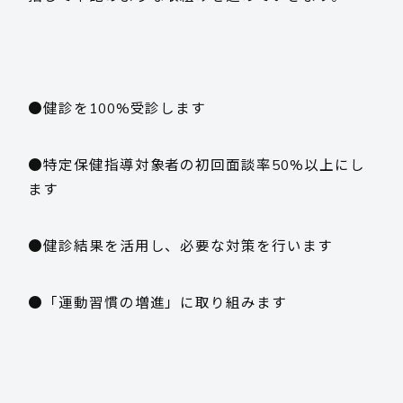
採用情報
●健診を100%受診します
お客様サポート
●特定保健指導対象者の初回面談率50%以上にし
ます
お問い合わせ
●健診結果を活用し、必要な対策を行います
お電話でのお問い合わせ
●「運動習慣の増進」に取り組みます
平日 9:15~17:45
0985-29-5376