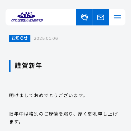
お知らせ
2025.01.06
私たちについて
事業・サービスについて
謹賀新年
事業・サービスについて一覧
福祉向けソフトウェア
取り扱い商品
コンピュータ・OA機器販売
外国人の人材紹介
明けましておめでとうございます。
ニュース
旧年中は格別のご厚情を賜り、厚く御礼申し上げ
ます。
イベント