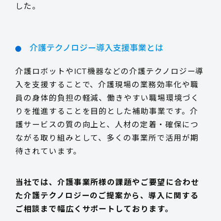
した。
採用情報
介護テクノロジー導入支援事業とは
介護ロボットやICT機器などの介護テクノロジー導
お客様サポート
入を支援することで、介護現場の業務効率化や職
員の身体的負担の軽減、働きやすい職場環境づく
りを推進することを目的とした補助事業です。介
お問い合わせ
護サービスの質の向上と、人材の定着・確保につ
ながる取り組みとして、多くの事業所で活用が期
待されています。
お電話でのお問い合わせ
平日 9:15~17:45
当社では、介護事業所様の課題やご要望に合わせ
た介護テクノロジーのご提案から、導入に関する
0985-29-5376
ご相談まで幅広くサポートしております。