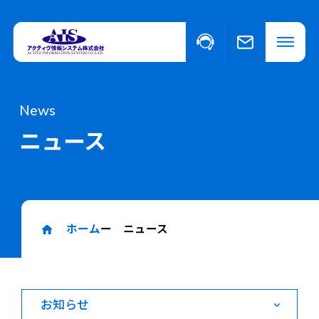
私たちについて
News
ニュース
事業・サービスについて
事業・サービスについて一覧
福祉向けソフトウェア
取り扱い商品
コンピュータ・OA機器販売
外国人の人材紹介
ホーム
ー ニュース
ニュース
カ
イベント
テ