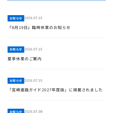
ゴ
リ
ー
採用情報
を
選
2026.07.15
お知らせ
択
『8月19日』臨時休業のお知らせ
お客様サポート
2026.07.15
お知らせ
夏季休業のご案内
お問い合わせ
2026.07.15
お知らせ
お電話でのお問い合わせ
平日 9:15~17:45
「宮崎進路ガイド2027年度版」に掲載されました
0985-29-5376
2026.07.08
お知らせ